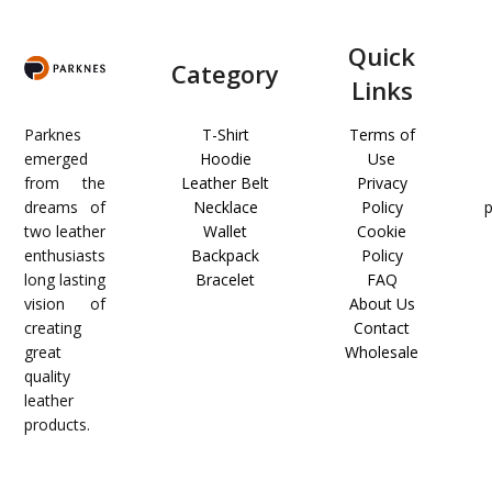
Quick
Category
Links
Parknes
T-Shirt
Terms of
emerged
Hoodie
Use
from the
Leather Belt
Privacy
dreams of
Necklace
Policy
two leather
Wallet
Cookie
enthusiasts
Backpack
Policy
long lasting
Bracelet
FAQ
vision of
About Us
creating
Contact
great
Wholesale
quality
leather
products.