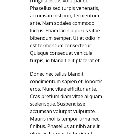
fringilla lectus volutpat eu.
Phasellus sed turpis venenatis,
accumsan nisl non, fermentum
ante. Nam sodales commodo
luctus. Etiam lacinia purus vitae
bibendum semper. Ut at odio in
est fermentum consectetur.
Quisque consequat vehicula
turpis, id blandit elit placerat et.
Donec nec tellus blandit,
condimentum sapien et, lobortis
eros. Nunc vitae efficitur ante.
Cras pretium diam vitae aliquam
scelerisque. Suspendisse
accumsan volutpat vulputate.
Mauris mollis tempor urna nec
finibus. Phasellus at nibh at elit
ultricies laoreet. In tincidunt