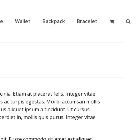
ce
Wallet
Backpack
Bracelet
ia. Etiam at placerat felis. Integer vitae
es ac turpis egestas. Morbi accumsan mollis
us aliquet ipsum a tincidunt. Ut cursus
rdiet in, mollis quis purus. Integer vitae
pit. Fusce commodo sit amet est aliquet