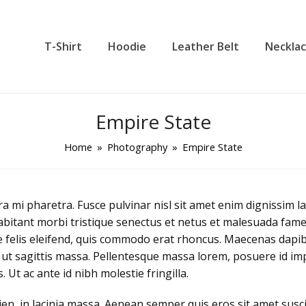
T-Shirt
Hoodie
Leather Belt
Neckla
Empire State
Home
»
Photography
»
Empire State
mi pharetra. Fusce pulvinar nisl sit amet enim dignissim lacin
habitant morbi tristique senectus et netus et malesuada fam
ae felis eleifend, quis commodo erat rhoncus. Maecenas dapib
ut sagittis massa. Pellentesque massa lorem, posuere id impe
. Ut ac ante id nibh molestie fringilla.
en, in lacinia massa. Aenean semper quis eros sit amet susci