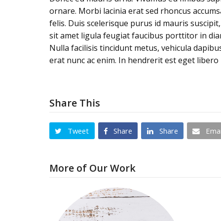
ornare. Morbi lacinia erat sed rhoncus accums
felis. Duis scelerisque purus id mauris suscipi
sit amet ligula feugiat faucibus porttitor in di
Nulla facilisis tincidunt metus, vehicula dapibu
erat nunc ac enim. In hendrerit est eget libero
Share This
Tweet
Share
Share
Emai
More of Our Work